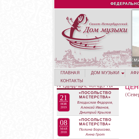
ФЕДЕРАЛЬНО
ВГУСТА. КОНЦЕРТ ЛЕТНЕЙ АКАДЕМИИ. РОЗА ХУТОР
ГЛАВНАЯ
ДОМ МУЗЫКИ
АФ
КОНТАКТЫ
ПРЕДЫДУЩИЕ КОНЦЕРТЫ
ЦЕН
«ПОСОЛЬСТВО
(Севе
21
МАСТЕРСТВА»
Владислав Федоров,
НОЯ
2019
Алексей Иванов,
Дмитрий Крылов
«ПОСОЛЬСТВО
08
МАСТЕРСТВА»
МАЯ
Полина Борисова,
2018
Анна Грот