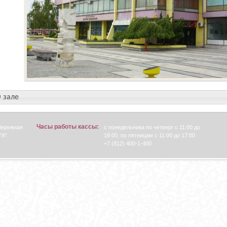
 зале
Часы работы кассы:
абережная
с понедельника по четверг с 11:00 до
"А".
18:00, по пятницам с 11:00 до 17:00
+7 (812) 400-1-400