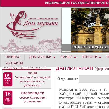
Jump to navigation
ФЕДЕРАЛЬНОЕ ГОСУДАРСТВЕННОЕ Б
СОЛИСТ АВГУСТА 2026 -
ГЛАВНАЯ
ДОМ МУЗЫКИ
АФИША
НОВОСТИ
П
КОНТАКТЫ
ПРЕДЫДУЩИЕ КОНЦЕРТЫ
ДАНИИЛ ЧЖАН
(форте
СОЧИ
09
Г
Зал органной и камерной
(
О музыканте
ОКТ
музыки им. Алисы
Р
2023
а
Дебольской
У
Родился в 2000 году в г. 
к
16
Хабаровский краевой колле
П
КИСЛОВОДСК
т
культуры РФ Ларисы Токарев
Северо-Кавказская
П
АПР
и
2023
филармония
В настоящее время – студен
А
имени П. И. Чайковского (кл
в