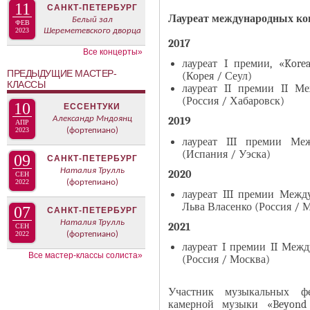
В
11
САНКТ-ПЕТЕРБУРГ
н
Лауреат международных ко
К
Белый зал
ФЕВ
а
2023
Шереметевского дворца
Л
2017
я
А
Все концерты»
в
лауреат I премии, «Korea
Д
ПРЕДЫДУЩИЕ МАСТЕР-
(Корея / Сеул)
к
О
КЛАССЫ
лауреат II премии II М
л
К
(Россия / Хабаровск)
10
ЕССЕНТУКИ
а
И
Александр Мндоянц
2019
АПР
д
С
2023
(фортепиано)
лауреат III премии Ме
к
П
(Испания / Уэска)
09
САНКТ-ПЕТЕРБУРГ
а
О
Наталия Трулль
2020
СЕН
)
Л
2022
(фортепиано)
лауреат III премии Межд
Н
Льва Власенко (Россия / 
07
И
САНКТ-ПЕТЕРБУРГ
Наталия Трулль
Т
2021
СЕН
2022
(фортепиано)
Е
лауреат I премии II Между
Все мастер-классы солиста»
Л
(Россия / Москва)
Я
Участник музыкальных фе
камерной музыки «Beyond 