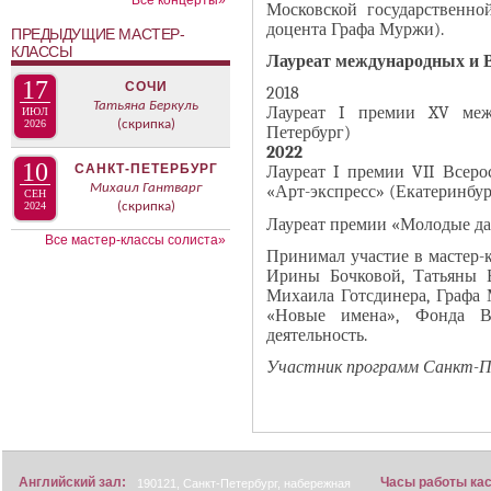
Все концерты»
В
Московской государственной
н
доцента Графа Муржи).
К
ПРЕДЫДУЩИЕ МАСТЕР-
а
КЛАССЫ
Л
Лауреат международных и В
я
А
17
СОЧИ
2018
в
Д
Татьяна Беркуль
Лауреат I премии XV межд
ИЮЛ
к
2026
(скрипка)
О
Петербург)
л
2022
К
10
САНКТ-ПЕТЕРБУРГ
Лауреат I премии VII Всеро
а
И
Михаил Гантварг
«Арт-экспресс» (Екатеринбур
СЕН
д
С
2024
(скрипка)
Лауреат премии «Молодые дар
к
П
Все мастер-классы солиста»
Принимал участие в мастер-
а
О
Ирины Бочковой, Татьяны Б
)
Л
Михаила Готсдинера, Графа
Н
«Новые имена», Фонда В
И
деятельность.
Т
Участник программ Санкт-Пет
Е
Л
Я
Английский зал:
Часы работы ка
190121, Санкт-Петербург, набережная