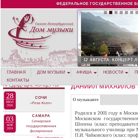
Jump to navigation
ФЕДЕРАЛЬНОЕ ГОСУДАРСТВЕННОЕ Б
12 АВГУСТА. КОНЦЕРТ Л
ГЛАВНАЯ
ДОМ МУЗЫКИ
АФИША
НОВОСТИ
П
КОНТАКТЫ
ПРЕДЫДУЩИЕ КОНЦЕРТЫ
ДАНИИЛ МИХАЙЛОВ
28
Г
СОЧИ
(
О музыканте
ИЮЛ
«Роза Холл»
Р
2026
а
У
Родился в 2001 году в Моск
к
САМАРА
03
Московском государственно
П
т
Самарская
Шопена (класс преподавател
П
НОЯ
государственная
и
2024
музыкального училища при М
филармония
А
П.И. Чайковского (класс про
в