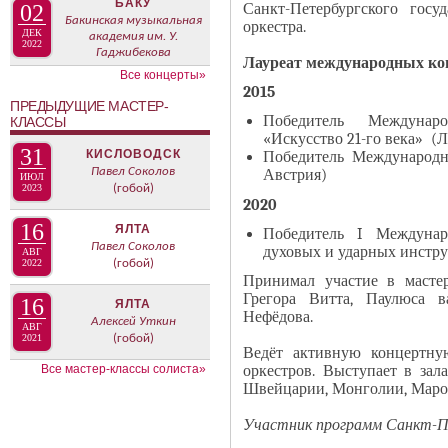
БАКУ
В
Санкт-Петербургского госу
02
н
Бакинская музыкальная
оркестра.
К
ДЕК
академия им. У.
а
2022
Л
Гаджибекова
Лауреат международных ко
я
А
Все концерты»
в
2015
Д
ПРЕДЫДУЩИЕ МАСТЕР-
к
О
Победитель Междунар
КЛАССЫ
л
«Искусство 21-го века» (
К
31
КИСЛОВОДСК
Победитель Международн
а
И
Павел Соколов
Австрия)
ИЮЛ
д
С
2023
(гобой)
2020
к
П
16
ЯЛТА
Победитель I Междунар
а
О
Павел Соколов
духовых и ударных инстр
АВГ
)
Л
2022
(гобой)
Принимал участие в мастер
Н
Грегора Витта, Паулюса 
16
И
ЯЛТА
Нефёдова.
Алексей Уткин
Т
АВГ
2021
(гобой)
Е
Ведёт активную концертную
оркестров. Выступает в зал
Все мастер-классы солиста»
Л
Швейцарии, Монголии, Маро
Я
Участник программ Санкт-Пет