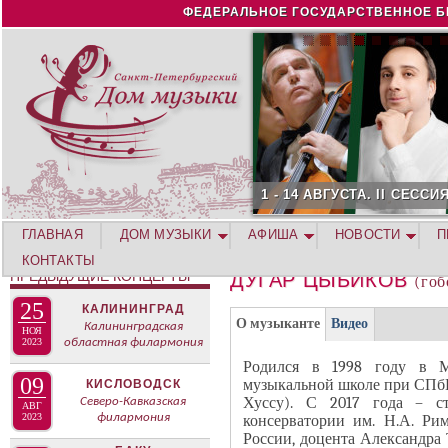
Jump to navigation
ФЕДЕРАЛЬНОЕ ГОСУДАРСТВЕННОЕ Б
1 - 14 АВГУСТА. II СЕСС
ГЛАВНАЯ
ДОМ МУЗЫКИ
АФИША
НОВОСТИ
П
КОНТАКТЫ
ПРЕДЫДУЩИЕ КОНЦЕРТЫ
ДУГАР ЦЫБИКОВ
(гоб
25
КАЛИНИНГРАД
Г
(
О музыканте
Видео
Калининградская
НОЯ
Р
2023
областная филармония
а
У
Родился в 1998 году в М
к
09
музыкальной школе при СПбГ
П
КИСЛОВОДСК
т
Хуссу). С 2017 года – ст
Северо-Кавказская
П
АВГ
и
2023
филармония
консерватории им. Н.А. Рим
А
России, доцента Александра 
в