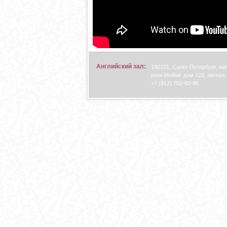
Английский зал:
190121, Санкт-Петербург, н
реки Мойки, дом 122, литера 
+7 (812) 702-60-96