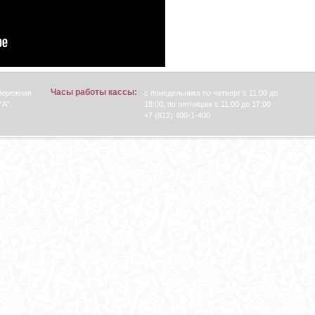
Часы работы кассы:
абережная
с понедельника по четверг с 11:00 до
"А".
18:00, по пятницам с 11:00 до 17:00
+7 (812) 400-1-400