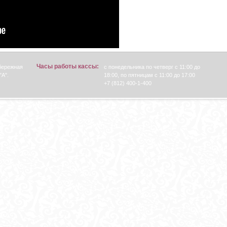
Часы работы кассы:
абережная
с понедельника по четверг с 11:00 до
"А".
18:00, по пятницам с 11:00 до 17:00
+7 (812) 400-1-400