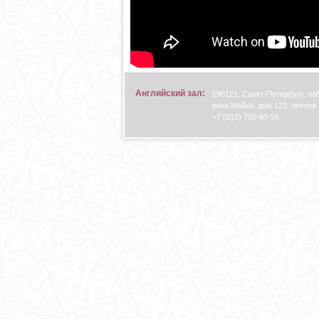
Английский зал:
190121, Санкт-Петербург, н
реки Мойки, дом 122, литера 
+7 (812) 702-60-96