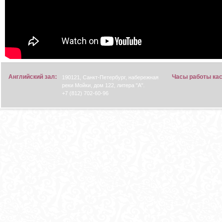
Английский зал:
Часы работы ка
190121, Санкт-Петербург, набережная
реки Мойки, дом 122, литера "А".
+7 (812) 702-60-96