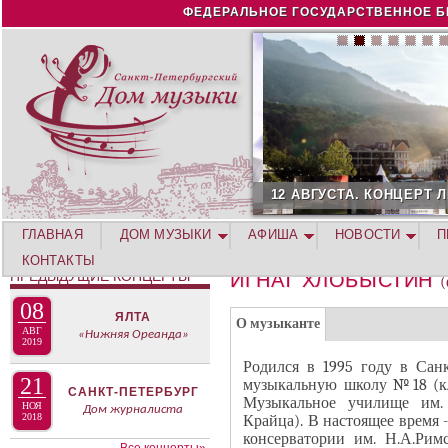
Jump to navigation
ФЕДЕРАЛЬНОЕ ГОСУДАРСТВЕННОЕ Б
12 АВГУСТА. КОНЦЕРТ Л
ГЛАВНАЯ
ДОМ МУЗЫКИ
АФИША
НОВОСТИ
П
КОНТАКТЫ
ПРЕДЫДУЩИЕ КОНЦЕРТЫ
ИГНАТ ХЛОБЫСТИН
(
08
Г
ЯЛТА
(
О музыканте
АВГ
«Нижняя Ореанда»
Р
2019
а
У
Родился в 1995 году в Санк
к
21
музыкальную школу №18 (кл
П
САНКТ-ПЕТЕРБУРГ
т
Музыкальное училище им. 
П
НОЯ
Дом журналиста
и
2018
Крайца). В настоящее время 
А
консерватории им. Н.А.Римс
в