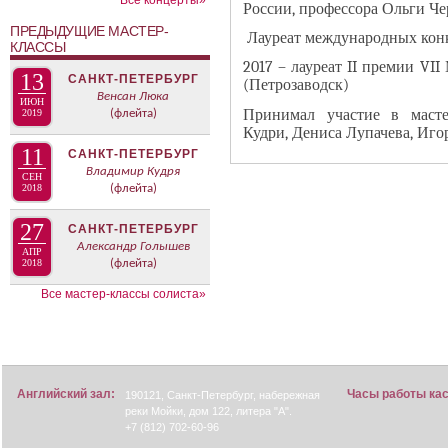
Все концерты»
В
России, профессора Ольги Че
н
К
ПРЕДЫДУЩИЕ МАСТЕР-
Лауреат международных конку
а
КЛАССЫ
Л
я
2017 – лауреат II премии VI
А
13
САНКТ-ПЕТЕРБУРГ
(Петрозаводск)
в
Д
Венсан Люка
ИЮН
к
Принимал участие в масте
2019
(флейта)
О
Кудри, Дениса Лупачева, Иго
л
К
11
САНКТ-ПЕТЕРБУРГ
а
И
Владимир Кудря
СЕН
д
С
2018
(флейта)
к
П
27
САНКТ-ПЕТЕРБУРГ
а
О
Александр Голышев
АПР
)
Л
2018
(флейта)
Н
Все мастер-классы солиста»
И
Т
Е
Л
Английский зал:
Часы работы ка
Я
190121, Санкт-Петербург, набережная
реки Мойки, дом 122, литера "А".
+7 (812) 702-60-96