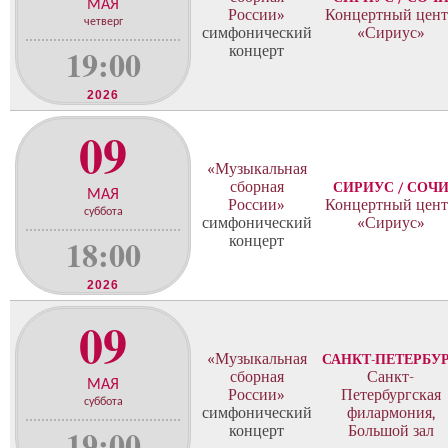
МАЯ
России»
Концертный цент
четверг
симфонический
«Сириус»
19:00
концерт
2026
09
«Музыкальная
сборная
СИРИУС / СОЧ
МАЯ
России»
Концертный цент
суббота
симфонический
«Сириус»
18:00
концерт
2026
09
«Музыкальная
САНКТ-ПЕТЕРБУ
сборная
Санкт-
МАЯ
России»
Петербургская
суббота
симфонический
филармония,
19:00
концерт
Большой зал