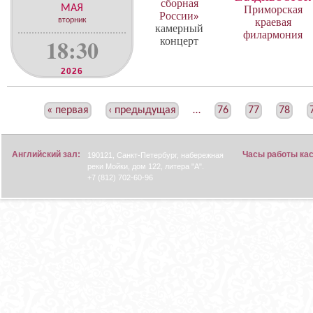
сборная
МАЯ
Приморская
России»
вторник
краевая
камерный
филармония
18:30
концерт
2026
С
« первая
‹ предыдущая
…
76
77
78
Т
Р
Английский зал:
Часы работы ка
190121, Санкт-Петербург, набережная
А
реки Мойки, дом 122, литера "А".
Н
+7 (812) 702-60-96
И
Ц
Ы