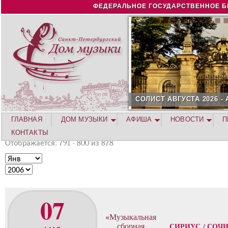
Jump to navigation
ФЕДЕРАЛЬНОЕ ГОСУДАРСТВЕННОЕ Б
СОЛИСТ АВГУСТА 2026 -
ГЛАВНАЯ
ДОМ МУЗЫКИ
АФИША
НОВОСТИ
П
КОНТАКТЫ
Отображается: 791 - 800 из 878
М
е
Г
с
о
я
д
07
ц
«Музыкальная
сборная
СИРИУС / СОЧ