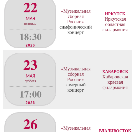
22
«Музыкальная
ИРКУТСК
сборная
МАЯ
Иркутская
России»
областная
пятница
симфонический
филармония
18:30
концерт
2026
23
«Музыкальная
ХАБАРОВСК
сборная
МАЯ
Хабаровская
России»
суббота
краевая
камерный
филармония
17:00
концерт
2026
26
«Музыкальная
ВЛАДИВОСТОК