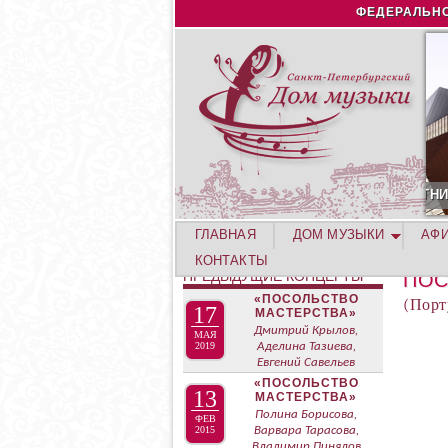
ФЕДЕРАЛЬНО
ВГУСТА. КОНЦЕРТ УЧАСТНИКОВ ЛЕТНЕЙ АКАДЕМИИ. СИРИУС
ГЛАВНАЯ
ДОМ МУЗЫКИ
АФ
КОНТАКТЫ
ПРЕДЫДУЩИЕ КОНЦЕРТЫ
ПОС
«ПОСОЛЬСТВО
(Порт
17
МАСТЕРСТВА»
Дмитрий Крылов,
МАЯ
2019
Аделина Тазиева,
Евгений Савельев
«ПОСОЛЬСТВО
13
МАСТЕРСТВА»
Полина Борисова,
ФЕВ
2015
Варвара Тарасова,
Владимир Пинялов