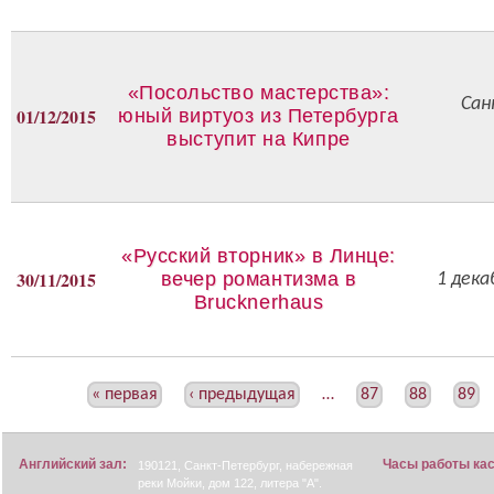
«Посольство мастерства»:
Сан
01/12/2015
юный виртуоз из Петербурга
выступит на Кипре
«Русский вторник» в Линце:
30/11/2015
вечер романтизма в
1 дек
Brucknerhaus
С
« первая
‹ предыдущая
…
87
88
89
Т
Р
Английский зал:
Часы работы ка
190121, Санкт-Петербург, набережная
А
реки Мойки, дом 122, литера "А".