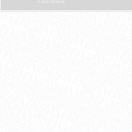
Н
+7 (812) 702-60-96
И
Ц
Ы