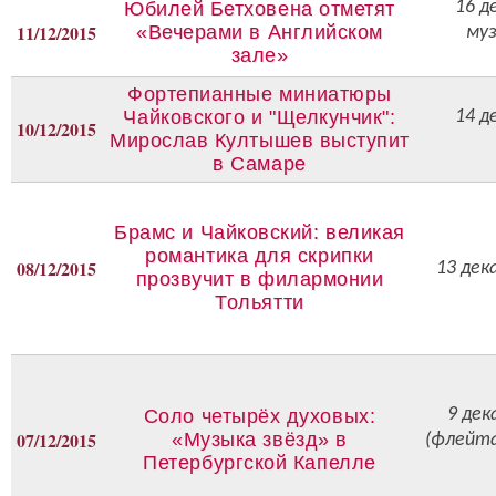
16 д
Юбилей Бетховена отметят
11/12/2015
«Вечерами в Английском
муз
зале»
Фортепианные миниатюры
Чайковского и "Щелкунчик":
14 д
10/12/2015
Мирослав Култышев выступит
в Самаре
Брамс и Чайковский: великая
романтика для скрипки
08/12/2015
13 дек
прозвучит в филармонии
Тольятти
9 дек
Соло четырёх духовых:
07/12/2015
«Музыка звёзд» в
(флейта
Петербургской Капелле