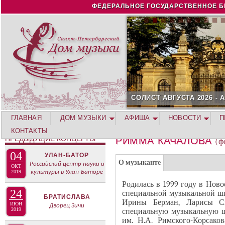
Jump to navigation
ФЕДЕРАЛЬНОЕ ГОСУДАРСТВЕННОЕ Б
СОЛИСТ АВГУСТА 2026 -
ГЛАВНАЯ
ДОМ МУЗЫКИ
АФИША
НОВОСТИ
П
КОНТАКТЫ
ПРЕДЫДУЩИЕ КОНЦЕРТЫ
РИММА КАЧАЛОВА
(ф
04
УЛАН-БАТОР
Г
(
О музыканте
Российский центр науки и
ОКТ
Р
2019
культуры в Улан-Баторе
а
У
Родилась в 1999 году в Нов
к
24
специальной музыкальной шк
П
БРАТИСЛАВА
т
Ирины Берман, Ларисы С
П
ИЮН
Дворец Зичи
и
2019
специальную музыкальную ш
А
им. Н.А. Римского-Корсако
в