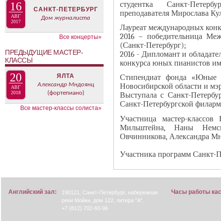
В
студентка Санкт-Петерб
16
н
САНКТ-ПЕТЕРБУРГ
преподавателя Мирослава Ку
К
АВГ
Дом журналиста
а
2017
Л
Лауреат международных конкур
я
2016 – победительница Меж
А
Все концерты»
в
(Санкт-Петербург);
Д
ПРЕДЫДУЩИЕ МАСТЕР-
2016 - Дипломант и обладат
к
О
КЛАССЫ
конкурса юных пианистов им.
л
К
20
ЯЛТА
Стипендиат фонда «Юные д
а
И
Александр Мндоянц
Новосибирской области и мэр
АВГ
д
С
2018
(фортепиано)
Выступала с Санкт-Петербу
к
Санкт-Петербургской филармо
П
Все мастер-классы солиста»
а
О
Участница мастер-классов
)
Мильштейна, Наны Немси
Л
Овчинникова, Александра Мнд
Н
И
Участника программ Санкт-Пе
Т
Е
Л
Английский зал:
Часы работы ка
190121, Санкт-Петербург, набережная
Я
реки Мойки, дом 122, литера "А".
+7 (812) 702-60-96