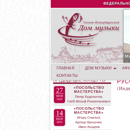
ФЕДЕРАЛЬНО
ГУСТА. КОНЦЕРТ ЛЕТНЕЙ АКАДЕМИИ. РОЗА ХУТОР
ГЛАВНАЯ
ДОМ МУЗЫКИ
АФ
КОНТАКТЫ
ПРЕДЫДУЩИЕ КОНЦЕРТЫ
РУС
«ПОСОЛЬСТВО
(Инди
27
МАСТЕРСТВА»
ИЮН
Петр Худоногов,
2026
Глеб-Иосиф Романчукевич
«ПОСОЛЬСТВО
14
МАСТЕРСТВА»
Игорь Смалий,
ИЮН
2025
Артур Кришчян,
Иван Кощеев