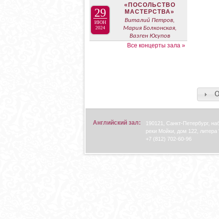
«ПОСОЛЬСТВО
29
МАСТЕРСТВА»
Виталий Петров,
ИЮН
2024
Мария Болконская,
Вазген Юсупов
Все концерты зала »
О
Английский зал:
190121, Санкт-Петербург, н
реки Мойки, дом 122, литера 
+7 (812) 702-60-96