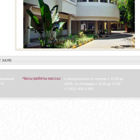
 зале
Часы работы кассы:
абережная
с понедельника по четверг с 11:00 до
"А".
18:00, по пятницам с 11:00 до 17:00
+7 (812) 400-1-400