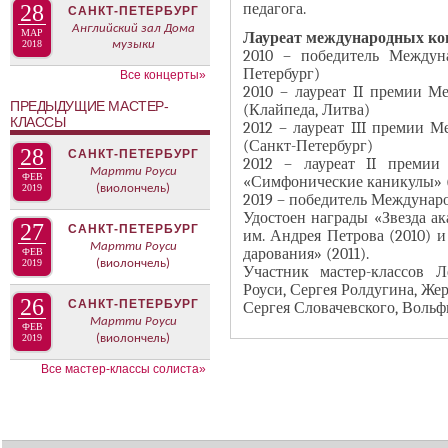
В
педагога.
28
САНКТ-ПЕТЕРБУРГ
н
К
Английский зал Дома
МАР
Лауреат международных конк
а
2018
музыки
Л
2010 – победитель Междун
я
Петербург)
А
Все концерты»
в
2010 – лауреат II премии М
Д
ПРЕДЫДУЩИЕ МАСТЕР-
(Клайпеда, Литва)
к
О
КЛАССЫ
2012 – лауреат III премии 
л
К
(Санкт-Петербург)
28
САНКТ-ПЕТЕРБУРГ
а
2012 – лауреат II премии
И
Мартти Роуси
ФЕВ
«Симфонические каникулы» 
д
С
2019
(виолончель)
2019 – победитель Междунаро
к
П
Удостоен награды «Звезда ак
27
САНКТ-ПЕТЕРБУРГ
а
О
им. Андрея Петрова (2010) 
Мартти Роуси
дарования» (2011).
ФЕВ
)
Л
2019
(виолончель)
Участник мастер-классов Л
Н
Роуси, Сергея Ролдугина, Же
26
И
САНКТ-ПЕТЕРБУРГ
Сергея Словачевского, Воль
Мартти Роуси
Т
ФЕВ
2019
(виолончель)
Е
Все мастер-классы солиста»
Л
Я