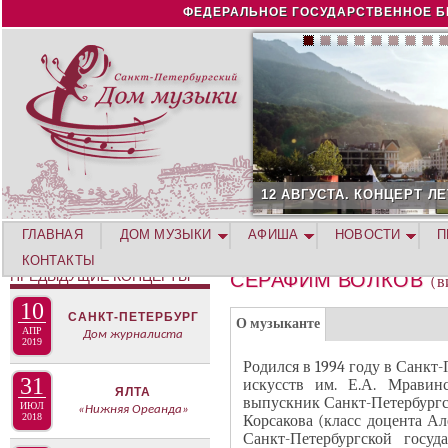
Jump to navigation
ФЕДЕРАЛЬНОЕ ГОСУДАРСТВЕННОЕ Б
12 АВГУСТА. КОНЦЕРТ ЛЕТНЕЙ
ГЛАВНАЯ
ДОМ МУЗЫКИ
АФИША
НОВОСТИ
П
КОНТАКТЫ
ПРЕДЫДУЩИЕ КОНЦЕРТЫ
СЕРАФИМ ВОЛКОВ
(в
10
Г
САНКТ-ПЕТЕРБУРГ
(
О музыканте
АПР
Дом журналиста
Р
2019
а
У
Родился в 1994 году в Санкт
к
31
искусств им. Е.А. Мравин
П
ЯЛТА
т
выпускник Санкт-Петербургс
П
ИЮЛ
«Нижняя Ореанда»
и
2018
Корсакова (класс доцента Ал
А
Санкт-Петербургской госуд
в