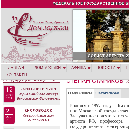
Jump to navigation
ФЕДЕРАЛЬНОЕ ГОСУДАРСТВЕННОЕ Б
СОЛИСТ АВГУСТА 2026 -
ГЛАВНАЯ
ДОМ МУЗЫКИ
АФИША
НОВОСТИ
П
КОНТАКТЫ
ПРЕДЫДУЩИЕ КОНЦЕРТЫ
СТЕПАН СТАРИКОВ
(
12
САНКТ-ПЕТЕРБУРГ
Г
(
О музыканте
Фотогалерея
Зеркальный зал дворца
ИЮН
Р
2021
Белосельских-Белозерских
а
У
Родился в 1992 году в Каз
к
20
при Московской государствен
П
КИСЛОВОДСК
т
Заслуженного деятеля иск
Северо-Кавказская
П
АПР
и
2019
филармония
артиста РФ, профессора 
А
государственной консерват
в