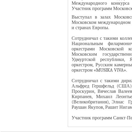
Международного конкурса 
Участник программ Московск
Выступал в залах Московс
Московском международном 
и странах Европы.
Сотрудничал с такими колле
Национальным филармони
оркестрами Московской ко
Московским государствен
Удмуртской республики, 
оркестром, Русским камерны
оркестром «MUSIKA VIVA».
Сотрудничал с такими дириж
Альфред Гершфельд (США),
Проскурин, Вячеслав Валее
Кирпанев, Михаил Леонтье
(Великобритания), Элиас Гр
Раушан Якупов, Рашит Нигама
Участник программ Санкт-Пет