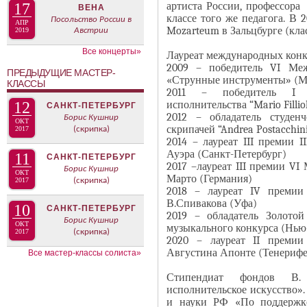
В
артиста России, профессора
17
ВЕНА
н
классе того же педагога. В 
К
Посольство России в
АПР
а
Mozarteum в Зальцбурге (кла
2019
Австрии
Л
я
А
Все концерты»
Лауреат международных конк
в
Д
2009 – победитель VI Меж
ПРЕДЫДУЩИЕ МАСТЕР-
к
«Струнные инструменты» (М
О
КЛАССЫ
2011 – победитель I М
л
К
исполнительства “Mario Fillio
12
САНКТ-ПЕТЕРБУРГ
а
И
2012 – обладатель студен
Борис Кушнир
ОКТ
д
скрипачей “Andrea Postacchin
С
2017
(скрипка)
2014 – лауреат III премии 
к
П
Ауэра (Санкт-Петербург)
11
САНКТ-ПЕТЕРБУРГ
а
О
2017 –лауреат III премии V
Борис Кушнир
ОКТ
)
Л
Марто (Германия)
2017
(скрипка)
2018 – лауреат IV премии
Н
В.Спивакова (Уфа)
10
И
САНКТ-ПЕТЕРБУРГ
2019 – обладатель Золото
Борис Кушнир
Т
ОКТ
музыкального конкурса (Нь
2017
(скрипка)
2020 – лауреат II премии
Е
Августина Апонте (Тенерифе
Все мастер-классы солиста»
Л
Я
Стипендиат фондов В. 
исполнительское искусство»
и науки РФ «По поддержке