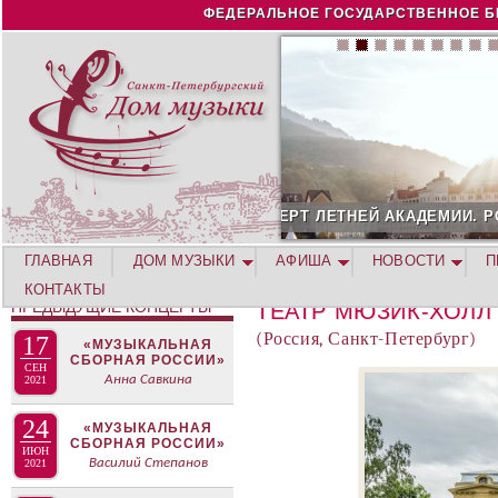
Jump to navigation
ФЕДЕРАЛЬНОЕ ГОСУДАРСТВЕННОЕ Б
Й АКАДЕМИИ. РОЗА ХУТОР
СОЛИСТ АВГУСТА 2026 -
ГЛАВНАЯ
ДОМ МУЗЫКИ
АФИША
НОВОСТИ
П
КОНТАКТЫ
ПРЕДЫДУЩИЕ КОНЦЕРТЫ
ТЕАТР МЮЗИК-ХОЛЛ
(Россия, Санкт-Петербург)
17
«МУЗЫКАЛЬНАЯ
СБОРНАЯ РОССИИ»
СЕН
Анна Савкина
2021
24
«МУЗЫКАЛЬНАЯ
СБОРНАЯ РОССИИ»
ИЮН
Василий Степанов
2021