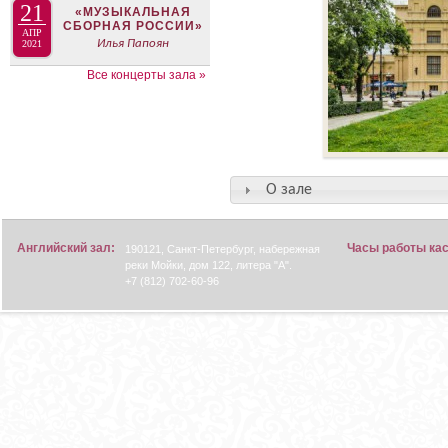
21
«МУЗЫКАЛЬНАЯ
СБОРНАЯ РОССИИ»
АПР
Илья Папоян
2021
Все концерты зала »
О зале
Английский зал:
Часы работы ка
190121, Санкт-Петербург, набережная
реки Мойки, дом 122, литера "А".
+7 (812) 702-60-96