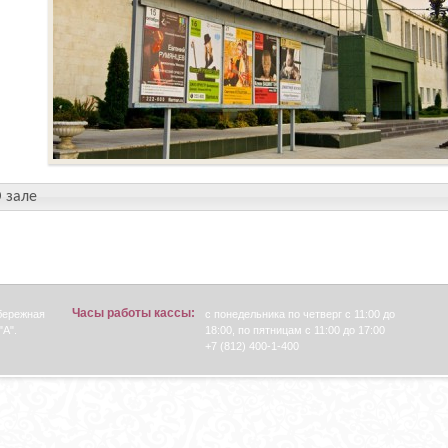
 зале
Часы работы кассы:
абережная
с понедельника по четверг с 11:00 до
"А".
18:00, по пятницам с 11:00 до 17:00
+7 (812) 400-1-400