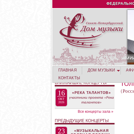
ФЕДЕРАЛЬНО
1
ГЛАВНАЯ
ДОМ МУЗЫКИ
АФ
КОНТАКТЫ
БЛИЖАЙШИЕ КОНЦЕРТЫ
ТОЛ
(Росс
16
«РЕКА ТАЛАНТОВ»
участники проекта «Река
ОКТ
2026
талантов»
Все концерты зала »
ПРЕДЫДУЩИЕ КОНЦЕРТЫ
23
«МУЗЫКАЛЬНАЯ