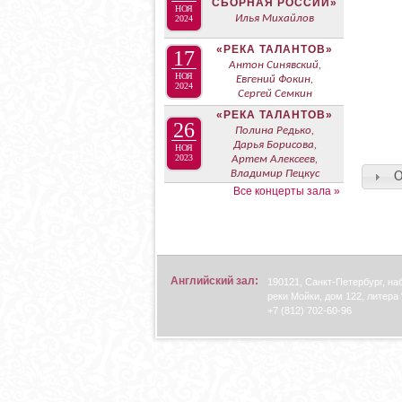
СБОРНАЯ РОССИИ»
НОЯ
Илья Михайлов
2024
«РЕКА ТАЛАНТОВ»
17
Антон Синявский,
НОЯ
Евгений Фокин,
2024
Сергей Семкин
«РЕКА ТАЛАНТОВ»
26
Полина Редько,
Дарья Борисова,
НОЯ
2023
Артем Алексеев,
Владимир Пецкус
О
Все концерты зала »
Английский зал:
190121, Санкт-Петербург, н
реки Мойки, дом 122, литера 
+7 (812) 702-60-96