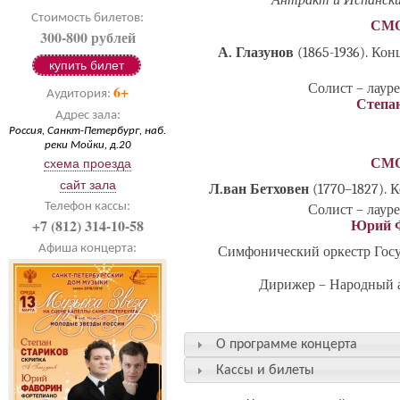
Антракт и Испанск
Стоимость билетов:
СМ
300-800 рублей
А. Глазунов
(1865-1936).
Конц
купить билет
Солист – лаур
6+
Аудитория:
Степа
Адрес зала:
Россия, Санкт-Петербург, наб.
реки Мойки, д.20
СМ
схема проезда
сайт зала
Л.ван Бетховен
(1770–1827). 
Телефон кассы:
Солист – лаур
+7 (812) 314-10-58
Юрий 
Афиша концерта:
Симфонический оркестр Госу
Дирижер – Народный 
О программе концерта
Кассы и билеты