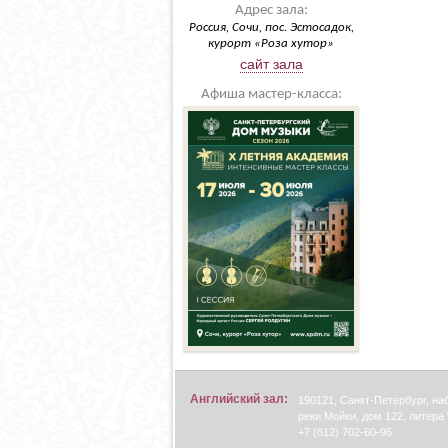
Адрес зала:
Россия, Сочи, пос. Эстосадок,
курорт «Роза хутор»
сайт зала
Афиша мастер-класса:
Английский зал:
190121, Санкт-Петербург, н
реки Мойки, дом 122, литера 
+7 (812) 702-60-96