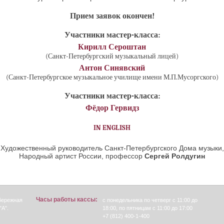
Прием заявок окончен!
Участники мастер-класса:
Кирилл Сероштан
(Санкт-Петербургский музыкальный лицей)
Антон Синявский
(Санкт-Петербургское музыкальное училище имени М.П.Мусоргского)
Участники мастер-класса:
Фёдор Гервидз
IN ENGLISH
Художественный руководитель Санкт-Петербургского Дома музыки,
Народный артист России, профессор
Сергей Ролдугин
Часы работы кассы:
абережная
с понедельника по четверг с 11:00 до
"А".
18:00, по пятницам с 11:00 до 17:00
+7 (812) 400-1-400