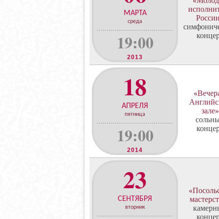
«Молод
о
исполни
н
МАРТА
Росси
ц
среда
симфонич
е
19:00
конце
р
т
2013
о
в
18
«Вечер
Английс
АПРЕЛЯ
зале»
пятница
сольн
19:00
конце
2014
23
«Посоль
СЕНТЯБРЯ
мастерс
камерн
вторник
конце