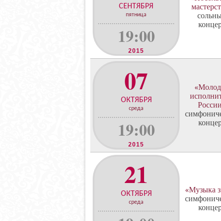
СЕНТЯБРЯ
мастерс
сольн
пятница
конце
19:00
2015
07
«Молод
исполни
ОКТЯБРЯ
Росси
среда
симфонич
19:00
конце
2015
21
«Музыка з
ОКТЯБРЯ
симфонич
среда
конце