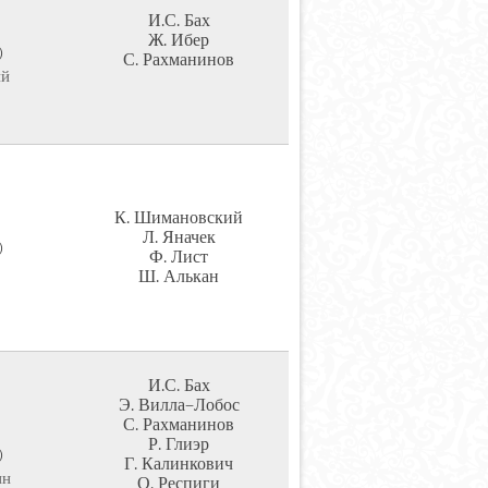
И.С. Бах
Ж. Ибер
)
С. Рахманинов
ий
К. Шимановский
Л. Яначек
)
Ф. Лист
Ш. Алькан
И.С. Бах
Э. Вилла–Лобос
С. Рахманинов
Р. Глиэр
)
Г. Калинкович
ин
О. Респиги