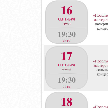
16
«Посоль
СЕНТЯБРЯ
мастерс
камерн
среда
конце
19:30
2015
17
«Посоль
СЕНТЯБРЯ
мастерс
сольн
четверг
конце
19:30
2015
18
«Посоль