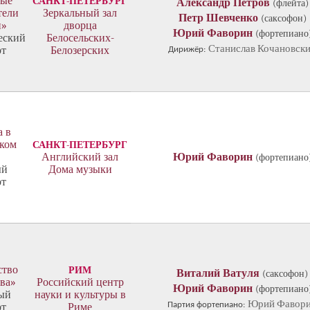
ые
САНКТ-ПЕТЕРБУРГ
Александр Петров
(флейта)
тели
Зеркальный зал
Петр Шевченко
(саксофон)
и»
дворца
Юрий Фаворин
(фортепиано
еский
Белосельских-
Станислав Кочановск
рт
Белозерских
Дирижёр:
а в
ком
САНКТ-ПЕТЕРБУРГ
Английский зал
Юрий Фаворин
(фортепиано
ый
Дома музыки
рт
ство
РИМ
Виталий Ватуля
(саксофон)
тва»
Российский центр
Юрий Фаворин
(фортепиано
ый
науки и культуры в
Юрий Фавор
Партия фортепиано:
рт
Риме