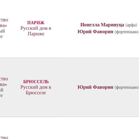
ство
ПАРИЖ
Ионелла Маринуца
(арфа)
тва»
Русский дом в
ый
Юрий Фаворин
(фортепиано
Париже
рт
ство
БРЮССЕЛЬ
тва»
Русский дом в
Юрий Фаворин
(фортепиано
ый
Брюсселе
рт
ство