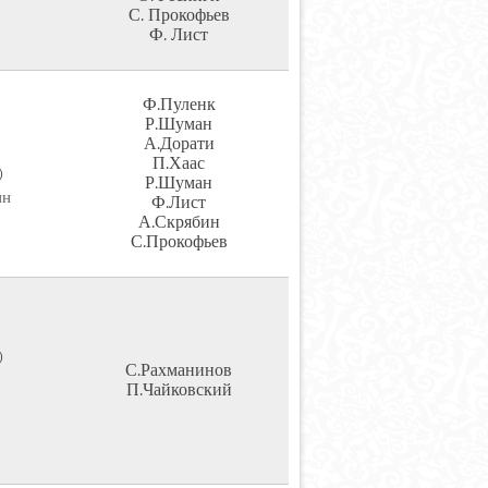
С. Прокофьев
Ф. Лист
Ф.Пуленк
Р.Шуман
А.Дорати
П.Хаас
)
Р.Шуман
ин
Ф.Лист
А.Скрябин
С.Прокофьев
)
С.Рахманинов
П.Чайковский