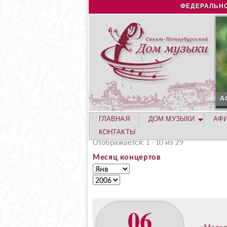
ФЕДЕРАЛЬНО
А
ГЛАВНАЯ
ДОМ МУЗЫКИ
АФ
КОНТАКТЫ
Отображается: 1 - 10 из 29
Месяц концертов
М
М
е
е
Г
с
с
о
я
я
д
06
ц
ц
к