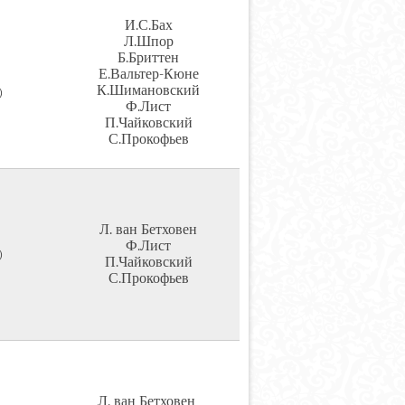
И.С.Бах
Л.Шпор
Б.Бриттен
Е.Вальтер-Кюне
К.Шимановский
)
Ф.Лист
П.Чайковский
С.Прокофьев
Л. ван Бетховен
Ф.Лист
)
П.Чайковский
С.Прокофьев
Л. ван Бетховен