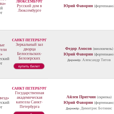
ЛЮКСЕМБУРГ
тва»
Русский дом в
Юрий Фаворин
(фортепиано
ый
Люксембурге
рт
САНКТ-ПЕТЕРБУРГ
Зеркальный зал
ые
Федор Амосов
(виолончель)
дворца
тели
Белосельских-
и»
Юрий Фаворин
(фортепиано
Белозерских
еский
Александр Титов
Дирижёр:
рт
купить билет
САНКТ-ПЕТЕРБУРГ
Государственная
Айлен Притчин
(скрипка)
академическая
везд»
капелла Санкт-
еский
Юрий Фаворин
(фортепиано
Петербурга
рт
Димитрис Ботинис
Дирижёр: