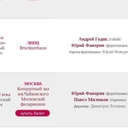
ие
Андрей Годик
(гобой)
ки»
ЛИНЦ
Юрий Фаворин
(фортепиано
ый
Brucknerhaus
Юрий Фавор
Партия фортепиано:
рт
МОСКВА
Концертный зал
Юрий Фаворин
(фортепиано
им.Чайковского
 века
Московской
еский
Павел Милюков
(скрипка)
филармонии
рт
Димитрис Ботинис
Дирижёр:
купить билет