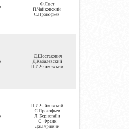
Ф.Лист
)
П.Чайковский
С.Прокофьев
Д.Шостакович
Д.Кабалевский
)
П.И.Чайковский
П.И.Чайковский
С.Прокофьев
Л. Бернстайн
)
С. Франк
Дж.Гершвин