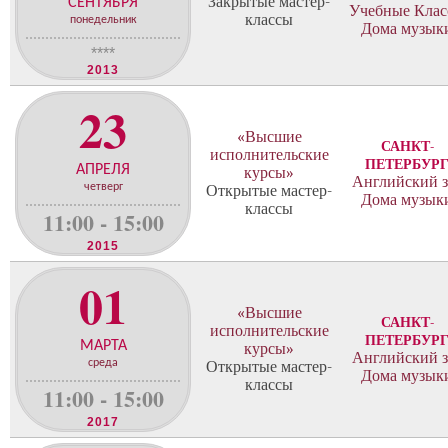
с
Закрытые мастер-
СЕНТЯБРЯ
Учебные Кла
классы
т
понедельник
Дома музык
е
****
р
2013
-
к
23
л
«Высшие
а
САНКТ-
исполнительские
с
ПЕТЕРБУР
АПРЕЛЯ
курсы»
с
Английский з
четверг
Открытые мастер-
Дома музык
о
классы
11:00 - 15:00
в
2015
01
«Высшие
САНКТ-
исполнительские
ПЕТЕРБУР
МАРТА
курсы»
Английский з
среда
Открытые мастер-
Дома музык
классы
11:00 - 15:00
2017