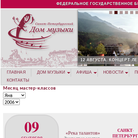
Jump to navigation
ФЕДЕРАЛЬНОЕ ГОСУДАРСТВЕННОЕ Б
АВГУСТА. КОНЦЕРТ ЛЕТНЕЙ АКАДЕМИИ. РОЗА ХУТОР
ГЛАВНАЯ
ДОМ МУЗЫКИ
АФИША
НОВОСТИ
П
КОНТАКТЫ
Месяц мастер-классов
М
М
е
е
Г
с
с
о
я
я
д
09
ц
ц
м
САНКТ-
а
«Река талантов»
ПЕТЕРБУР