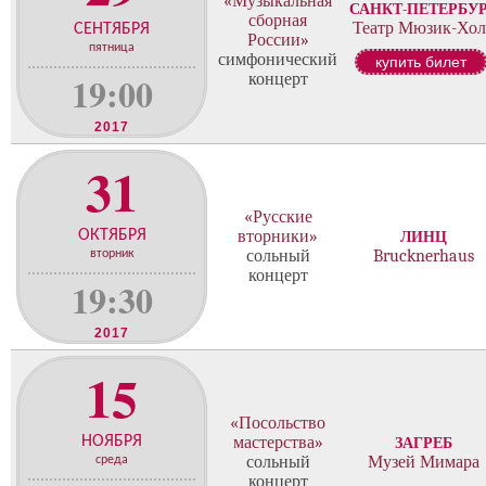
«Музыкальная
о
САНКТ-ПЕТЕРБУ
сборная
н
Театр Мюзик-Хол
СЕНТЯБРЯ
России»
ц
пятница
симфонический
купить билет
е
19:00
концерт
р
т
2017
о
в
31
«Русские
ОКТЯБРЯ
вторники»
ЛИНЦ
сольный
Brucknerhaus
вторник
концерт
19:30
2017
15
«Посольство
НОЯБРЯ
мастерства»
ЗАГРЕБ
сольный
Музей Мимара
среда
концерт