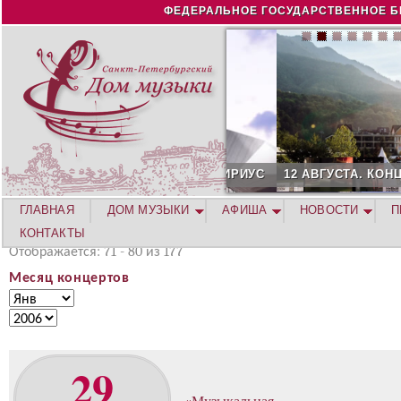
Jump to navigation
ФЕДЕРАЛЬНОЕ ГОСУДАРСТВЕННОЕ Б
12 АВГУСТА. КОНЦЕРТ Л
ГЛАВНАЯ
ДОМ МУЗЫКИ
АФИША
НОВОСТИ
П
КОНТАКТЫ
Отображается: 71 - 80 из 177
Месяц концертов
М
М
е
е
Г
с
с
о
я
я
д
29
ц
ц
к