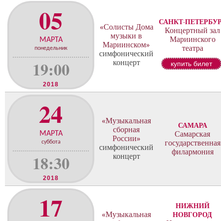
05
САНКТ-ПЕТЕРБУ
«Солисты Дома
Концертный зал
музыки в
Мариинского
МАРТА
Мариинском»
театра
понедельник
симфонический
19:00
концерт
купить билет
2018
24
«Музыкальная
САМАРА
сборная
МАРТА
Самарская
России»
государственная
суббота
симфонический
филармония
18:30
концерт
2018
17
НИЖНИЙ
«Музыкальная
НОВГОРОД