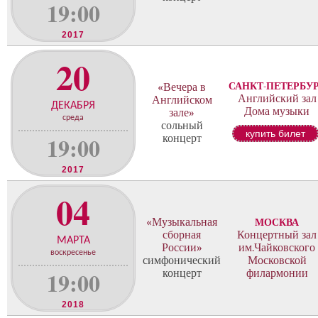
19:00
2017
20
САНКТ-ПЕТЕРБУ
«Вечера в
Английский зал
Английском
ДЕКАБРЯ
Дома музыки
зале»
среда
сольный
купить билет
19:00
концерт
2017
04
«Музыкальная
МОСКВА
сборная
Концертный зал
МАРТА
России»
им.Чайковского
воскресенье
симфонический
Московской
19:00
концерт
филармонии
2018