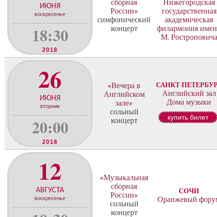
сборная
Нижегородская
ИЮНЯ
России»
государственная
воскресенье
симфонический
академическая
18:30
концерт
филармония име
М. Ростропович
2018
26
САНКТ-ПЕТЕРБУ
«Вечера в
Английский зал
Английском
ИЮНЯ
Дома музыки
зале»
вторник
сольный
купить билет
20:00
концерт
2018
12
«Музыкальная
сборная
АВГУСТА
СОЧИ
России»
Оранжевый фору
воскресенье
сольный
концерт