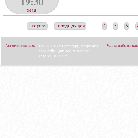
19:30
2018
С
« первая
‹ предыдущая
…
4
5
6
Т
Р
Английский зал:
Часы работы ка
190121, Санкт-Петербург, набережная
А
реки Мойки, дом 122, литера "А".
Н
+7 (812) 702-60-96
И
Ц
Ы