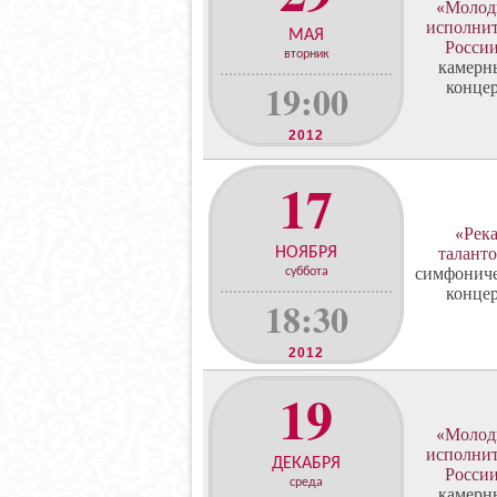
о
«Молод
исполни
н
МАЯ
Росси
ц
вторник
камерн
е
19:00
конце
р
т
2012
о
в
17
«Рек
НОЯБРЯ
талант
симфонич
суббота
конце
18:30
2012
19
«Молод
исполни
ДЕКАБРЯ
Росси
среда
камерн