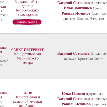
Зеркальный зал
ые
Василий Степанов
(виолончел
дворца
тели
Илья Звягинцев
(тенор)
Белосельских-
и»
Равиль Ислямов
(скрипка)
Белозерских
еский
Максим Федотов
рт
Дирижёр:
купить билет
ьная
САНКТ-ПЕТЕРБУРГ
ая
Василий Степанов
(виолончел
Концертный зал
и»
Мариинского
Кристиан Кнапп
Дирижёр:
еский
театра
рт
ьная
СОЧИ
Илья Папоян
(фортепиано)
ая
Зал органной и
Василий Степанов
(виолончел
и»
камерной музыки
Равиль Ислямов
(скрипка)
ый
им. Алисы