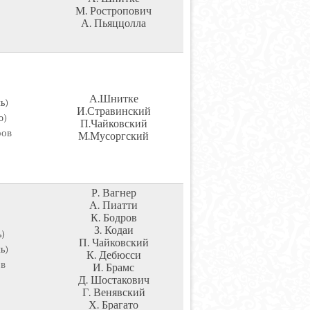
М. Ростропович
А. Пьяццолла
А.Шнитке
ь)
И.Стравинский
о)
П.Чайковский
ров
М.Мусоргский
Р. Вагнер
А. Пиатти
К. Бодров
З. Кодаи
)
П. Чайковский
ь)
К. Дебюсси
ов
И. Брамс
Д. Шостакович
Г. Венявский
Х. Брагато