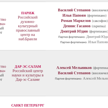
Василий Степанов
(виолончел
ПАРИЖ
Илья Папоян
(фортепиано)
Российский
ство
Роман Маркелов
(саксофон)
духовно-
ва»
культурный
Деннис Гасанов
(скрипка)
ый
православный
Дмитрий Юдин
(фортепиано
рт
центр на
Дмитрий Юд
Партия фортепиано:
наб.Бранли
Илья Папоя
Партия фортепиано:
ство
ДАР-ЭС-САЛАМ
Алексей Мельников
(фортепиа
ва»
Российский центр
Василий Степанов
(виолончел
ый
науки и культуры в
Алексей Мельн
Партия фортепиано:
рт
Дар-эс-Саламе
САНКТ-ПЕТЕРБУРГ