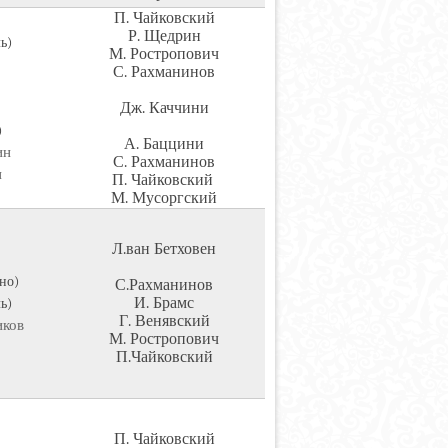
П. Чайковский
Р. Щедрин
ь)
М. Ростропович
С. Рахманинов
Дж. Каччини
)
А. Баццини
ин
С. Рахманинов
н
П. Чайковский
М. Мусоргский
Л.ван Бетховен
но)
С.Рахманинов
И. Брамс
ь)
Г. Венявский
иков
М. Ростропович
П.Чайковский
П. Чайковский