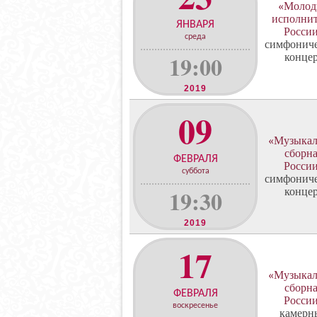
«Молод
исполни
ЯНВАРЯ
Росси
среда
симфонич
19:00
конце
2019
09
«Музыкал
сборн
ФЕВРАЛЯ
Росси
суббота
симфонич
19:30
конце
2019
17
«Музыкал
сборн
ФЕВРАЛЯ
Росси
воскресенье
камерн