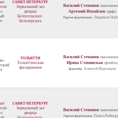
ые
САНКТ-ПЕТЕРБУРГ
Василий Степанов
(виолончел
тели
Зеркальный зал
и»
дворца
Артемий Измайлов
(арфа)
ый
Белосельских-
Людмила Наб
Партия фортепиано:
рт
Белозерских
а
Василий Степанов
(виолончел
ТОЛЬЯТТИ
ов»
Тольяттинская
Ирина Стачинская
(флейта)
еский
филармония
Алексей Воронцов
Дирижёр:
рт
ые
САНКТ-ПЕТЕРБУРГ
тели
Зеркальный зал
Василий Степанов
(виолончел
и»
дворца
Павел Райкер
Партия фортепиано:
ый
Белосельских-