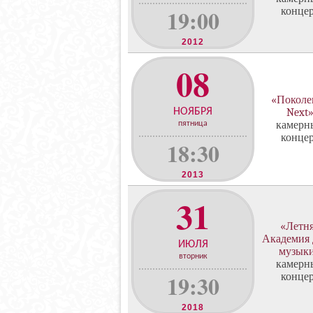
19:00
конце
2012
08
«Поколе
НОЯБРЯ
Next
камерн
пятница
конце
18:30
2013
31
«Летн
Академия
ИЮЛЯ
музык
вторник
камерн
19:30
конце
2018