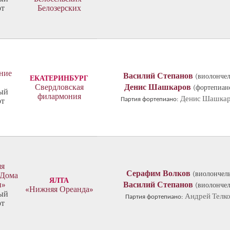
рт
Белозерских
ние
Василий Степанов
(виолончел
ЕКАТЕРИНБУРГ
»
Свердловская
Денис Шашкаров
(фортепиан
ый
филармония
Денис Шашка
Партия фортепиано:
рт
яя
Серафим Волков
(виолончель
 Дома
ЯЛТА
и»
Василий Степанов
(виолончел
«Нижняя Ореанда»
ый
Андрей Телк
Партия фортепиано:
рт