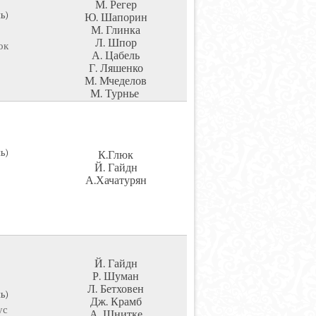
М. Регер
ь)
Ю. Шапорин
М. Глинка
Л. Шпор
ок
А. Цабель
Г. Ляшенко
М. Мчеделов
М. Турнье
ь)
К.Глюк
Й. Гайдн
А.Хачатурян
Й. Гайдн
Р. Шуман
Л. Бетховен
ь)
Дж. Крамб
ус
А. Шнитке