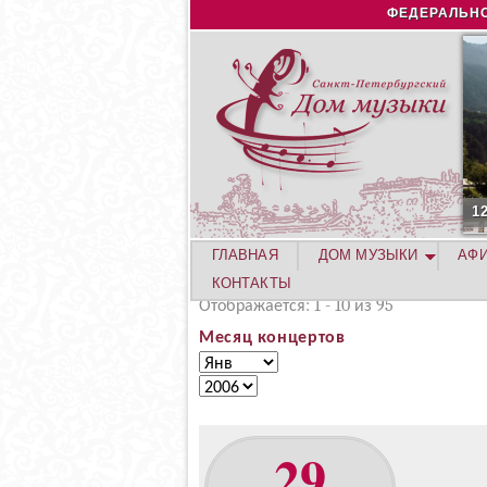
ФЕДЕРАЛЬНО
1
ГЛАВНАЯ
ДОМ МУЗЫКИ
АФ
КОНТАКТЫ
Отображается: 1 - 10 из 95
Месяц концертов
М
М
е
е
Г
с
с
о
я
я
д
29
ц
ц
к