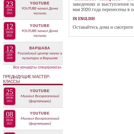
В
23
YOUTUBE
заведениях и выступления н
н
К
YOUTUBE-канал Дома
мая 2020 года перенесены в 
ДЕК
а
2021
музыки
Л
IN ENGLISH
я
А
12
YOUTUBE
в
Оставайтесь дома и смотрит
Д
YOUTUBE-канал Дома
ИЮН
к
О
2021
музыки
л
К
12
а
ВАРШАВА
П
Российский центр науки и
ДЕК
д
Р
2020
культуры в Варшаве
к
О
Все концерты спецпроекта»
а
Е
ПРЕДЫДУЩИЕ МАСТЕР-
)
К
КЛАССЫ
Т
25
А
YOUTUBE
Михаил Воскресенский
ИЮН
2021
(фортепиано)
08
YOUTUBE
Михаил Воскресенский
ИЮН
2021
(фортепиано)