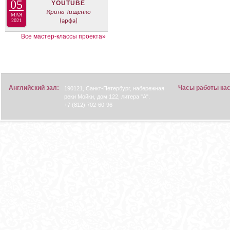
05
YOUTUBE
Ирина Тищенко
МАЯ
2021
(арфа)
Все мастер-классы проекта»
Английский зал:
Часы работы ка
190121, Санкт-Петербург, набережная
реки Мойки, дом 122, литера "А".
+7 (812) 702-60-96