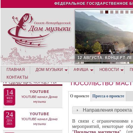
Jump to navigation
ФЕДЕРАЛЬНОЕ ГОСУДАРСТВЕННОЕ Б
12 АВГУСТА. КОНЦЕРТ Л
ГЛАВНАЯ
ДОМ МУЗЫКИ
АФИША
НОВОСТИ
П
КОНТАКТЫ
ПРЕДЫДУЩИЕ КОНЦЕРТЫ
"ПОСОЛЬСТВО МАСТ
14
YOUTUBE
Г
(
О проекте
Пресса о проекте
YOUTUBE-канал Дома
ФЕВ
Р
2022
музыки
а
У
к
Направления проекта
24
П
YOUTUBE
т
YOUTUBE-канал Дома
П
В связи с ограничениями 
ДЕК
и
2021
музыки
мероприятий, некоторые об
А
в
(отк
"Посольство мастерства"