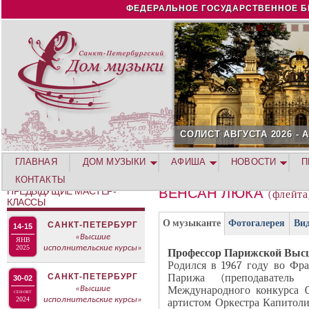
Jump to navigation
ФЕДЕРАЛЬНОЕ ГОСУДАРСТВЕННОЕ Б
СОЛИСТ АВГУСТА 2026 -
ГЛАВНАЯ
ДОМ МУЗЫКИ
АФИША
НОВОСТИ
П
КОНТАКТЫ
ПРЕДЫДУЩИЕ МАСТЕР-
ВЕНСАН ЛЮКА
(флейта
КЛАССЫ
Г
(
О музыканте
Фотогалерея
Ви
САНКТ-ПЕТЕРБУРГ
14-15
Р
«Высшие
а
ЯНВ
2025
исполнительские курсы»
У
Профессор Парижской Выс
к
Родился в 1967 году во Фр
П
т
Парижа (преподаватель
САНКТ-ПЕТЕРБУРГ
30-02
П
и
Международного конкурса C
«Высшие
СЕН-ОКТ
А
2024
исполнительские курсы»
артистом Оркестра Капитолия
в