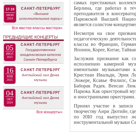
В
самых престижных коллект
н
Берлина, где работал в т
К
САНКТ-ПЕТЕРБУРГ
17-19
а
преподавателя в консервато
«Высшие
Л
ИЮН
Парижской Высшей Национ
2024
исполнительские курсы»
я
А
является солистом-концертме
в
Все мастер-классы мастера»
Д
Несмотря на свое призван
к
О
ПРЕДЫДУЩИЕ КОНЦЕРТЫ
педагогическую деятельност
л
К
классы во Франции, Герман
САНКТ-ПЕТЕРБУРГ
05
а
Японии, Корее, Китае, Тайва
Государственная
И
ИЮЛ
академическая капелла
д
С
2025
Заслужив признание как со
Санкт-Петербурга
к
исполнению камерной муз
П
16
именитыми музыкантами к
САНКТ-ПЕТЕРБУРГ
а
О
Кристиан Ивальди, Эрик Л
Английский зал Дома
ЯНВ
)
Л
Энжере, Ксавье Филипс, Све
2025
музыки
Н
Баборак Радек. Венсан Люк
Парижа. Как оркестровый му
04
И
САНКТ-ПЕТЕРБУРГ
и иностранными оркестрами.
Английский зал Дома
Т
ОКТ
2024
музыки
Принял участие в записи 
Е
творчеству Анри Дютийе, где
Все концерты»
Л
по 2010 год выпустил не
Я
инструментальной музыки Сен