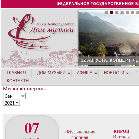
Jump to navigation
ФЕДЕРАЛЬНОЕ ГОСУДАРСТВЕННОЕ Б
12 АВГУСТА. КОНЦЕРТ Л
ГЛАВНАЯ
ДОМ МУЗЫКИ
АФИША
НОВОСТИ
П
КОНТАКТЫ
Месяц концертов
М
М
е
е
Г
с
с
о
я
я
д
07
ц
ц
к
КИРОВ
«Музыкальная
о
Вятская
сборная