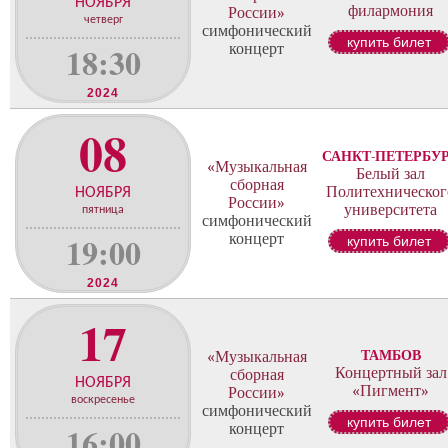
н
НОЯБРЯ
филармония
России»
ц
четверг
симфонический
е
купить билет
18:30
концерт
р
т
2024
о
в
08
САНКТ-ПЕТЕРБУ
«Музыкальная
Белый зал
сборная
Политехническог
НОЯБРЯ
России»
университета
пятница
симфонический
19:00
концерт
купить билет
2024
17
ТАМБОВ
«Музыкальная
Концертный зал
сборная
НОЯБРЯ
«Пигмент»
России»
воскресенье
симфонический
купить билет
16:00
концерт