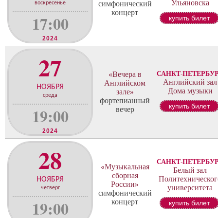
Ульяновска
симфонический
воскресенье
концерт
17:00
купить билет
2024
27
САНКТ-ПЕТЕРБУ
«Вечера в
Английский зал
Английском
НОЯБРЯ
Дома музыки
зале»
среда
фортепианный
купить билет
19:00
вечер
2024
28
САНКТ-ПЕТЕРБУ
«Музыкальная
Белый зал
сборная
Политехническог
НОЯБРЯ
России»
университета
четверг
симфонический
19:00
концерт
купить билет