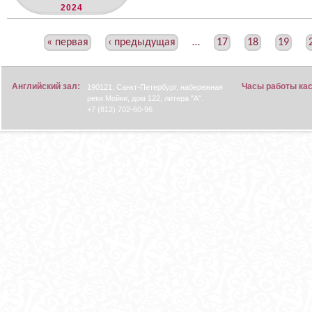
2024
С
« первая
‹ предыдущая
…
17
18
19
Т
Р
Английский зал:
Часы работы ка
190121, Санкт-Петербург, набережная
А
реки Мойки, дом 122, литера "А".
Н
+7 (812) 702-60-96
И
Ц
Ы